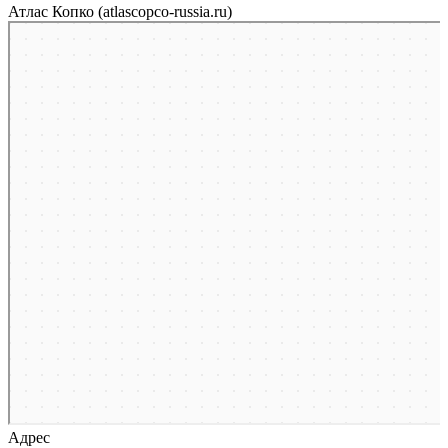
Атлас Копко (atlascopco-russia.ru)
Москва
Малая Семёновская улица, 9с1 на карте Москвы, ближайшее метро
Электрозаводская — Яндекс Карты
Адрес